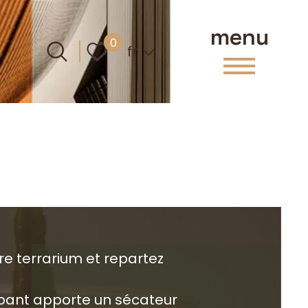
menu
Langue
0
fr
re terrarium et repartez
pant apporte un sécateur