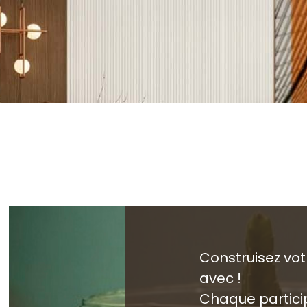
Construisez vot
avec !
Chaque partici