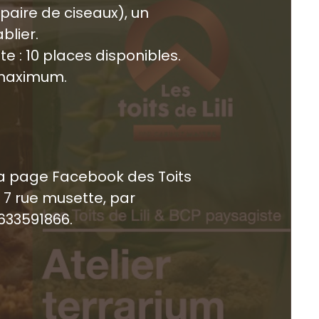
paire de ciseaux), un
blier.
ite : 10 places disponibles.
s maximum.
 la page Facebook des Toits
ce 7 rue musette, par
633591866.