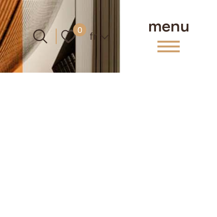
menu
Langue
0
fr