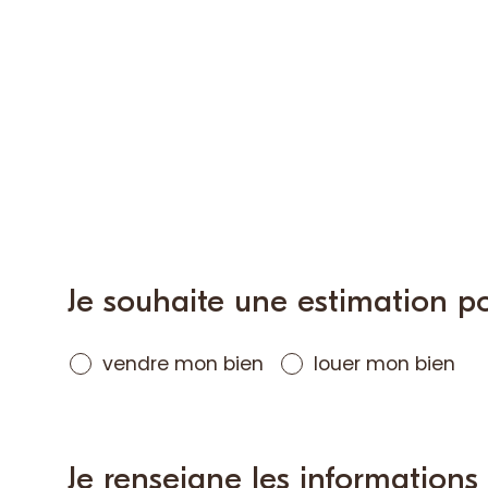
nique
Fieldset
par
Je souhaite une estimation p
défaut
vendre mon bien
louer mon bien
Fieldset
par
Je renseigne les information