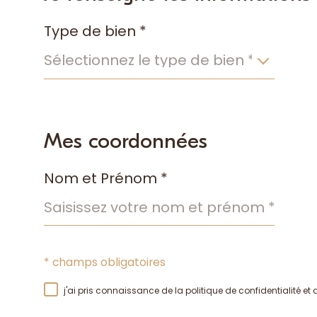
défaut
Type de bien *
Sélectionnez le type de bien *
Fieldset
par
Mes coordonnées
défaut
Nom et Prénom *
Validation
* champs obligatoires
j'ai pris connaissance de la politique de confidentialité e